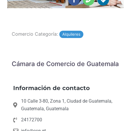
of
c
o
r
5
e
n
e
b
e
c
o
t
o
i
Comercio Categoría:
k
o
Alquileres
-
n
f
s
Cámara de Comercio de Guatemala
Información de contacto
10 Calle 3-80, Zona 1, Ciudad de Guatemala,
Guatemala, Guatemala
24172700
info@ccg.gt