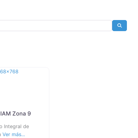
Search
IAM Zona 9
o Integral de
n
Ver más...