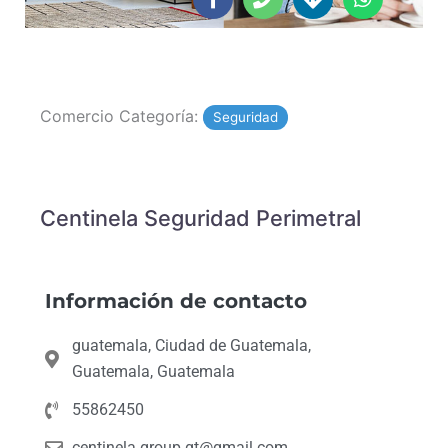
of
c
o
r
a
5
e
n
e
t
b
e
c
s
o
t
a
o
i
p
Comercio Categoría:
k
o
p
Seguridad
-
n
f
s
Centinela Seguridad Perimetral
Información de contacto
guatemala, Ciudad de Guatemala,
Guatemala, Guatemala
55862450
centinela.group.gt@gmail.com