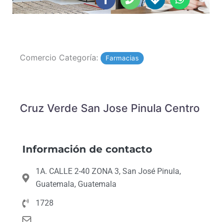
of
c
o
r
a
5
e
n
e
t
b
e
c
s
o
t
a
o
i
p
Comercio Categoría:
k
o
p
Farmacias
-
n
f
s
Cruz Verde San Jose Pinula Centro
Información de contacto
1A. CALLE 2-40 ZONA 3, San José Pinula,
Guatemala, Guatemala
1728