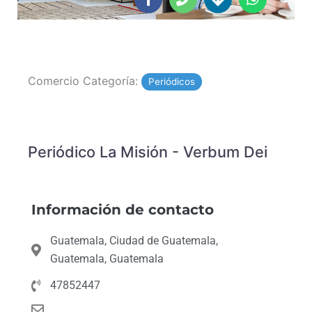
of
c
o
r
a
5
e
n
e
t
b
e
c
s
o
t
a
o
i
p
Comercio Categoría:
k
o
p
Periódicos
-
n
f
s
Periódico La Misión - Verbum Dei
Información de contacto
Guatemala, Ciudad de Guatemala,
Guatemala, Guatemala
47852447