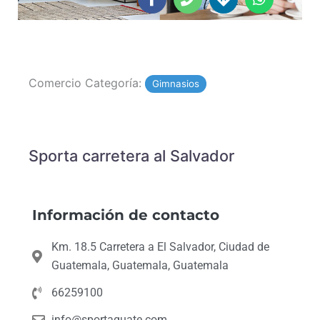
of
c
o
r
a
5
e
n
e
t
b
e
c
s
o
t
a
o
i
p
Comercio Categoría:
k
o
p
Gimnasios
-
n
f
s
Sporta carretera al Salvador
Información de contacto
Km. 18.5 Carretera a El Salvador, Ciudad de
Guatemala, Guatemala, Guatemala
66259100
info@sportaguate.com