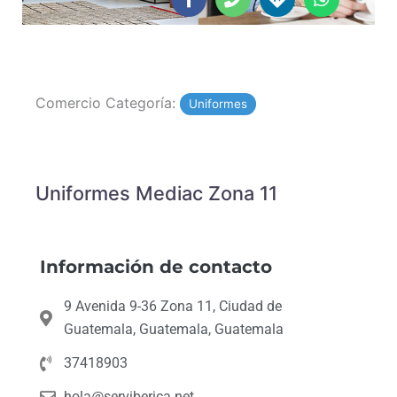
of
c
o
r
a
5
e
n
e
t
b
e
c
s
o
t
a
o
i
p
Comercio Categoría:
k
o
p
Uniformes
-
n
f
s
Uniformes Mediac Zona 11
Información de contacto
9 Avenida 9-36 Zona 11, Ciudad de
Guatemala, Guatemala, Guatemala
37418903
hola@serviberica.net